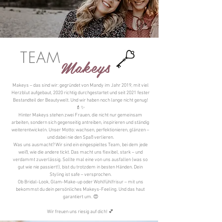
TEAM
Makeys
Makeys – das sind wir: gegründet von Mandy im Jahr 2019, mit viel
Herzblut aufgebaut, 2020 richtig durchgestartet und seit 2021 fester
Bestandteil der Beautywelt. Und wir haben noch lange nicht genug!
💄✨
Hinter Makeys stehen zwei Frauen, die nicht nur gemeinsam
arbeiten, sondern sich gegenseitig antreiben, inspirieren und ständig
weiterentwickeln. Unser Motto: wachsen, perfektionieren, glänzen –
und dabei nie den Spaß verlieren.
Was uns ausmacht? Wir sind ein eingespieltes Team, bei dem jede
weiß, wie die andere tickt. Das macht uns flexibel, stark – und
verdammt zuverlässig. Sollte mal eine von uns ausfallen (was so
gut wie nie passiert!), bist du trotzdem in besten Händen. Dein
Styling ist safe – versprochen.
Ob Bridal-Look, Glam-Make-up oder Wohlfühlfrisur – mit uns
bekommst du dein persönliches Makeys-Feeling. Und das haut
garantiert um. 😍
Wir freuen uns riesig auf dich! 💕