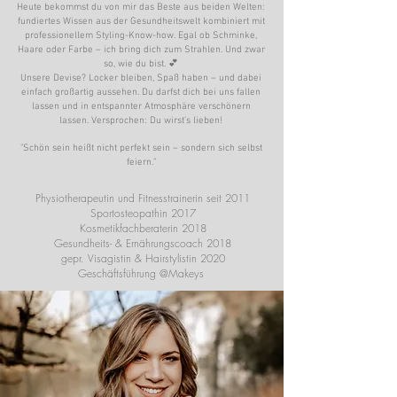
Heute bekommst du von mir das Beste aus beiden Welten:
fundiertes Wissen aus der Gesundheitswelt kombiniert mit
professionellem Styling-Know-how. Egal ob Schminke,
Haare oder Farbe – ich bring dich zum Strahlen. Und zwar
so, wie du bist. 💕
Unsere Devise? Locker bleiben, Spaß haben – und dabei
einfach großartig aussehen. Du darfst dich bei uns fallen
lassen und in entspannter Atmosphäre verschönern
lassen. Versprochen: Du wirst’s lieben!
"Schön sein heißt nicht perfekt sein – sondern sich selbst
feiern."
Physiotherapeutin und Fitnesstrainerin seit 2011
Sportosteopathin 2017
Kosmetikfachberaterin 2018
Gesundheits- & Ernährungscoach 2018
gepr. Visagistin & Hairstylistin 2020
Geschäftsführung @Makeys