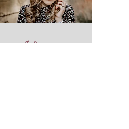
Julia
BRUNNER
Hi, ich bin Julia – 26 Jahre jung, Friseurmeisterin mit Herz
und Make-up-Pinsel im Anschlag. 💁‍♀️💄
Schon in meinem Hauptjob als Friseurin liebe ich es,
Menschen happy zu machen – aber 2020 hab ich nochmal
einen draufgelegt: Ausbildung zur Visagistin & Bridal
Stylistin. Seit 2021 bin ich stolzes Mitglied im Makey-Team
(Team Liebe!) und kann hier meine absolute Passion voll
ausleben: Styling, Styling, Styling!
Und weil ich nie genug bekommen kann: Ich hab mir
zusätzlich noch die Airbrush-Ausbildung geschnappt –
und glaub mir, das ist ein echter Gamechanger. Dein
Make-up? Hält. Einfach. Alles. (Wasser, Schweiß,
Freudentränen, wildes Tanzen – bring it on! 💦💃)
Ob glamourös, natürlich oder irgendwo dazwischen – für